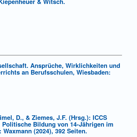
 Kiepenheuer & Witsch.
ung einer Gebühr
sellschaft. Ansprüche, Wirklichkeiten und
errichts an Berufsschulen, Wiesbaden:
mel, D., & Ziemes, J.F. (Hrsg.): ICCS
d Politische Bildung von 14-Jährigen im
r: Waxmann (2024), 392 Seiten.