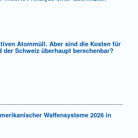
ung einer Gebühr
tiven Atommüll. Aber sind die Kosten für
d der Schweiz überhaupt berechenbar?
ung einer Gebühr
amerikanischer Waffensysteme 2026 in