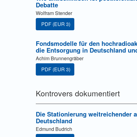
Debatte
Wolfram Stender
Zugang für Abonnent/innen oder durch Zahl
PDF
(EUR 3)
Fondsmodelle für den hochradioak
die Entsorgung in Deutschland un
Achim Brunnengräber
Zugang für Abonnent/innen oder durch Zahl
PDF
(EUR 3)
Kontrovers dokumentiert
Die Stationierung weitreichender 
Deutschland
Edmund Budrich