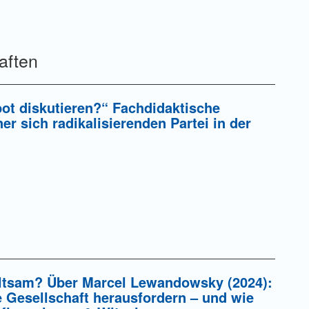
ung einer Gebühr
aften
ot diskutieren?“ Fachdidaktische
 sich radikalisierenden Partei in der
ung einer Gebühr
altsam? Über Marcel Lewandowsky (2024):
e Gesellschaft herausfordern – und wie