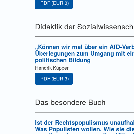
Zugang für Abonnent/innen oder durch Zahl
PDF
(EUR 3)
Didaktik der Sozialwissensch
„Können wir mal über ein AfD-Verb
Überlegungen zum Umgang mit einer
politischen Bildung
Hendrik Küpper
Zugang für Abonnent/innen oder durch Zahl
PDF
(EUR 3)
Das besondere Buch
Ist der Rechtspopulismus unaufh
Was Populisten wollen. Wie sie di