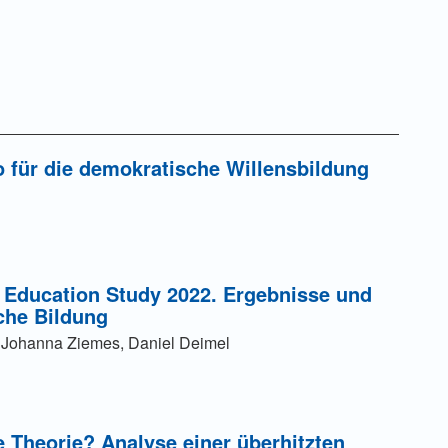
ung einer Gebühr
 für die demokratische Willensbildung
ung einer Gebühr
ip Education Study 2022. Ergebnisse und
sche Bildung
 Johanna Ziemes, Daniel Deimel
ung einer Gebühr
e Theorie? Analyse einer überhitzten