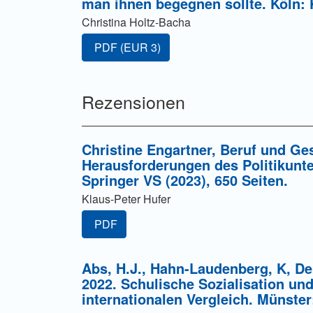
man ihnen begegnen sollte. Köln:
Christina Holtz-Bacha
Zugang für Abonnent/innen oder durch Zahl
PDF
(EUR 3)
Rezensionen
Christine Engartner, Beruf und Ge
Herausforderungen des Politikunt
Springer VS (2023), 650 Seiten.
Klaus-Peter Hufer
PDF
Abs, H.J., Hahn-Laudenberg, K, Dei
2022. Schulische Sozialisation un
internationalen Vergleich. Münste