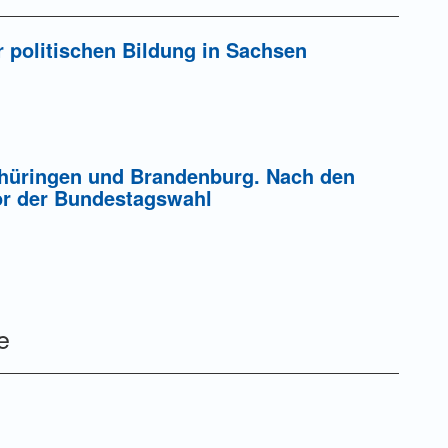
r politischen Bildung in Sachsen
ung einer Gebühr
Thüringen und Brandenburg. Nach den
or der Bundestagswahl
ung einer Gebühr
e