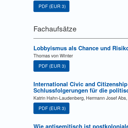
Zugang für Abonnent/innen oder durch Zahl
PDF
(EUR 3)
Fachaufsätze
Lobbyismus als Chance und Risiko
Thomas von Winter
Zugang für Abonnent/innen oder durch Zahl
PDF
(EUR 3)
International Civic and Citizensh
Schlussfolgerungen für die politi
Katrin Hahn-Laudenberg, Hermann Josef Abs,
Zugang für Abonnent/innen oder durch Zahl
PDF
(EUR 3)
Wie antisemitisch ist postkolonial