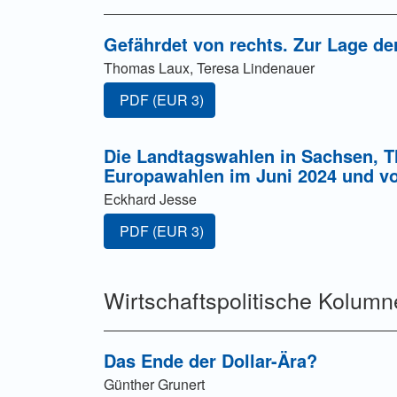
Gefährdet von rechts. Zur Lage de
Thomas Laux, Teresa Lindenauer
Zugang für Abonnent/innen oder durch Zahl
PDF
(EUR 3)
Die Landtagswahlen in Sachsen, 
Europawahlen im Juni 2024 und v
Eckhard Jesse
Zugang für Abonnent/innen oder durch Zahl
PDF
(EUR 3)
Wirtschaftspolitische Kolumn
Das Ende der Dollar-Ära?
Günther Grunert