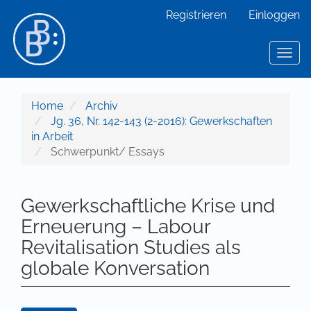
Hauptnavigation
Registrieren
Einloggen
Hauptinhalt
Sidebar
Toggl
Home
Archiv
Jg. 36, Nr. 142-143 (2-2016): Gewerkschaften
in Arbeit
Schwerpunkt/ Essays
Gewerkschaftliche Krise und
Erneuerung – Labour
Revitalisation Studies als
globale Konversation
Artikel-Sidebar