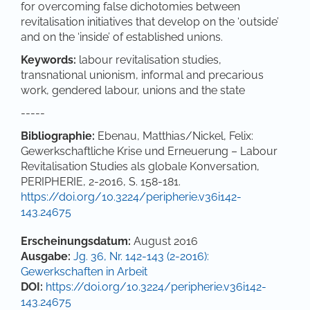
for overcoming false dichotomies between
revitalisation initiatives that develop on the ‘outside’
and on the ‘inside’ of established unions.
Keywords:
labour revitalisation studies,
transnational unionism, informal and precarious
work, gendered labour, unions and the state
-----
Bibliographie:
Ebenau, Matthias/Nickel, Felix:
Gewerkschaftliche Krise und Erneuerung – Labour
Revitalisation Studies als globale Konversation,
PERIPHERIE, 2-2016, S. 158-181.
https://doi.org/10.3224/peripherie.v36i142-
143.24675
Artikel-Details
Erscheinungsdatum:
August 2016
Ausgabe:
Jg. 36, Nr. 142-143 (2-2016):
Gewerkschaften in Arbeit
DOI:
https://doi.org/10.3224/peripherie.v36i142-
143.24675