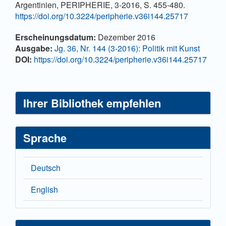
Argentinien, PERIPHERIE, 3-2016, S. 455-480.
https://doi.org/10.3224/peripherie.v36i144.25717
Artikel-
Erscheinungsdatum:
Dezember 2016
Details
Ausgabe:
Jg. 36, Nr. 144 (3-2016): Politik mit Kunst
DOI:
https://doi.org/10.3224/peripherie.v36i144.25717
Ihrer Bibliothek empfehlen
Sprache
Deutsch
English