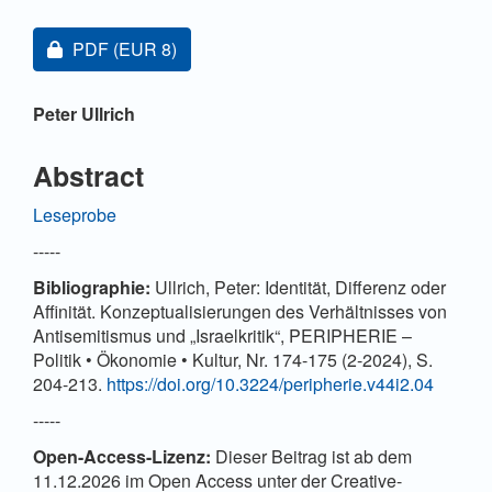
Artikel-Sidebar
Zugang für Abonnent/innen oder durch Zahlung einer
PDF
(EUR 8)
Hauptsächlicher Artikelinhalt
Peter Ullrich
Abstract
Leseprobe
-----
Bibliographie:
Ullrich, Peter: Identität, Differenz oder
Affinität. Konzeptualisierungen des Verhältnisses von
Antisemitismus und „Israelkritik“, PERIPHERIE –
Politik • Ökonomie • Kultur, Nr. 174-175 (2-2024), S.
204-213.
https://doi.org/10.3224/peripherie.v44i2.04
-----
Open-Access-Lizenz:
Dieser Beitrag ist ab dem
11.12.2026 im Open Access unter der Creative-