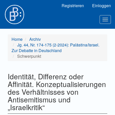
Hauptnavigation
Registrieren
Einloggen
Hauptinhalt
Sidebar
Toggl
Home
Archiv
Jg. 44, Nr. 174-175 (2-2024): Palästina/Israel.
Zur Debatte in Deutschland
Schwerpunkt
Identität, Differenz oder
Affinität. Konzeptualisierungen
des Verhältnisses von
Antisemitismus und
„Israelkritik“