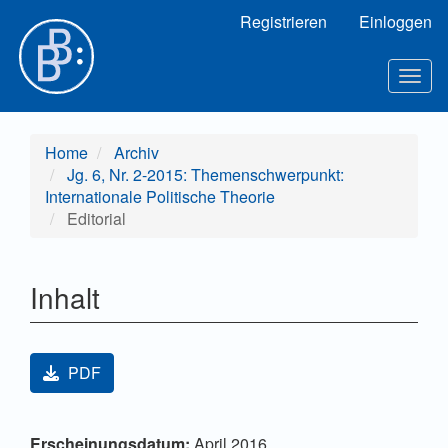
Hauptnavigation
Registrieren
Einloggen
Hauptinhalt
Sidebar
Toggl
Home
Archiv
Jg. 6, Nr. 2-2015: Themenschwerpunkt:
Internationale Politische Theorie
Editorial
Inhalt
Artikel-Sidebar
PDF
Hauptsächlicher Artikelinhalt
Artikel-Details
Erscheinungsdatum:
April 2016