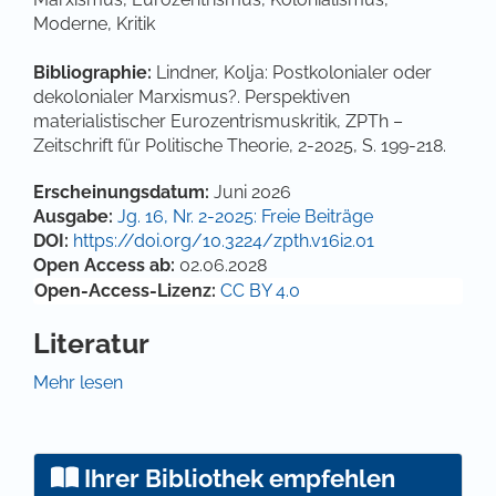
Moderne, Kritik
Bibliographie:
Lindner, Kolja: Postkolonialer oder
dekolonialer Marxismus?. Perspektiven
materialistischer Eurozentrismuskritik, ZPTh –
Zeitschrift für Politische Theorie, 2-2025, S. 199-218.
Artikel-Details
Erscheinungsdatum:
Juni 2026
Ausgabe:
Jg. 16, Nr. 2-2025: Freie Beiträge
DOI:
https://doi.org/10.3224/zpth.v16i2.01
Open Access ab:
02.06.2028
Open-Access-Lizenz:
CC BY 4.0
Literatur
Alcoff, Linda M., 2013: Philosophy, the Conquest, and
Mehr lesen
the Meaning of Modernity: A Commentary on ‚Anti-
Cartesian Meditations: On the Origin of the
Philosophical. Anti-Discours of Modernity‘ by
Ihrer Bibliothek empfehlen
Enrique Dussel. In: Human Architecture: Journal of