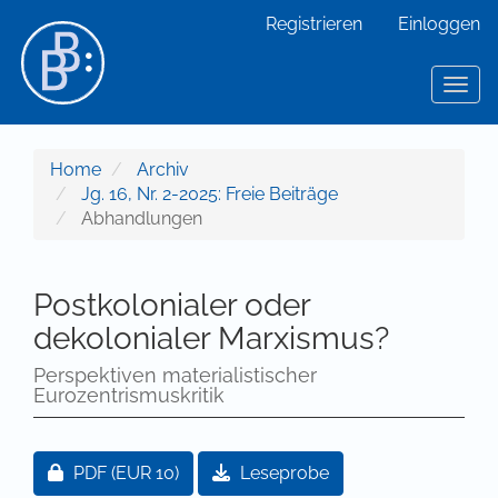
Hauptnavigation
Registrieren
Einloggen
Hauptinhalt
Sidebar
Toggl
Home
Archiv
Jg. 16, Nr. 2-2025: Freie Beiträge
Abhandlungen
Postkolonialer oder
dekolonialer Marxismus?
Perspektiven materialistischer
Eurozentrismuskritik
Artikel-Sidebar
Zugang für Abonnent/innen oder durch Zahlung ei
PDF
(EUR 10)
Leseprobe