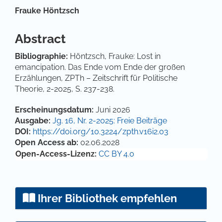
Hauptsächlicher Artikelinhalt
Frauke Höntzsch
Abstract
Bibliographie:
Höntzsch, Frauke: Lost in
emancipation. Das Ende vom Ende der großen
Erzählungen, ZPTh – Zeitschrift für Politische
Theorie, 2-2025, S. 237-238.
Artikel-Details
Erscheinungsdatum:
Juni 2026
Ausgabe:
Jg. 16, Nr. 2-2025: Freie Beiträge
DOI:
https://doi.org/10.3224/zpth.v16i2.03
Open Access ab:
02.06.2028
Open-Access-Lizenz:
CC BY 4.0
Ihrer Bibliothek empfehlen