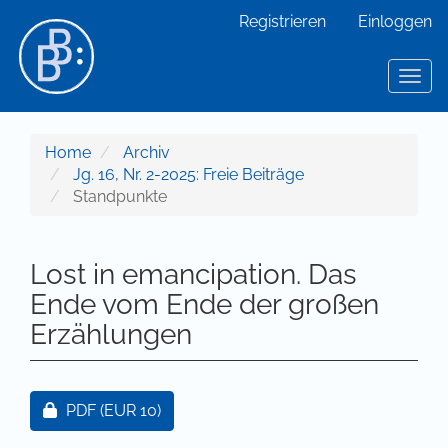
Hauptnavigation
Registrieren
Einloggen
Hauptinhalt
Sidebar
Toggl
Home
Archiv
Jg. 16, Nr. 2-2025: Freie Beiträge
Standpunkte
Lost in emancipation. Das
Ende vom Ende der großen
Erzählungen
Artikel-Sidebar
Zugang für Abonnent/innen oder durch Zahlung ei
PDF
(EUR 10)