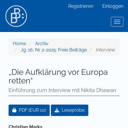
Hauptnavigation
Registrieren
Einloggen
Hauptinhalt
Sidebar
Toggl
Home
Archiv
Jg. 16, Nr. 2-2025: Freie Beiträge
Interview
„Die Aufklärung vor Europa
retten“
Einführung zum Interview mit Nikita Dhawan
Artikel-Sidebar
Zugang für Abonnent/innen oder durch Zahlung ei
PDF
(EUR 10)
Leseprobe
Hauptsächlicher Artikelinhalt
Christian Marks