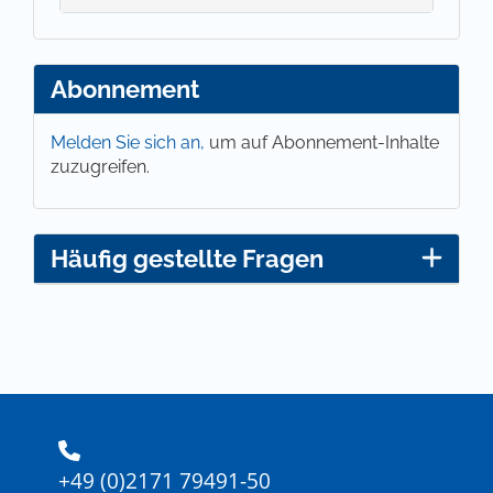
Dhawan, Nikita, 2024: Die Aufklärung vor Europa
retten. Kritische Theorien der Dekolonisierung,
Frankfurt.
Abonnement
Melden Sie sich an,
um auf Abonnement-Inhalte
zuzugreifen.
Häufig gestellte Fragen
+49 (0)2171 79491-50