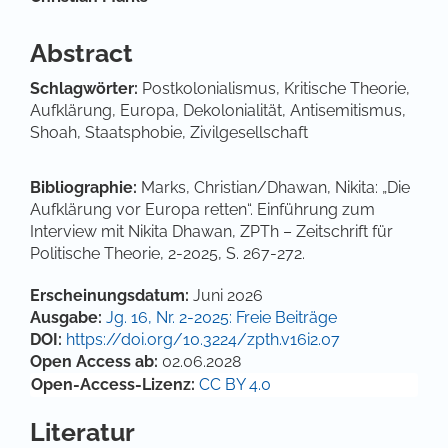
Abstract
Schlagwörter:
Postkolonialismus, Kritische Theorie,
Aufklärung, Europa, Dekolonialität, Antisemitismus,
Shoah, Staatsphobie, Zivilgesellschaft
Bibliographie:
Marks, Christian/Dhawan, Nikita: „Die
Aufklärung vor Europa retten“. Einführung zum
Interview mit Nikita Dhawan, ZPTh – Zeitschrift für
Politische Theorie, 2-2025, S. 267-272.
Artikel-Details
Erscheinungsdatum:
Juni 2026
Ausgabe:
Jg. 16, Nr. 2-2025: Freie Beiträge
DOI:
https://doi.org/10.3224/zpth.v16i2.07
Open Access ab:
02.06.2028
Open-Access-Lizenz:
CC BY 4.0
Literatur