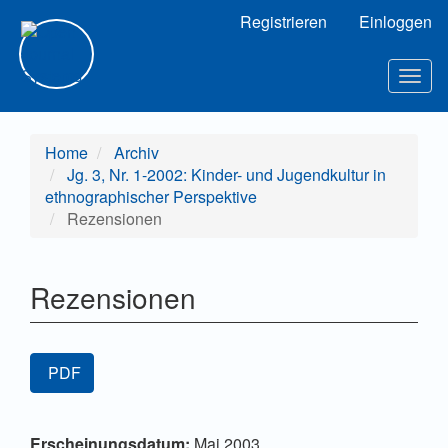
Hauptnavigation
Registrieren
Einloggen
Hauptinhalt
Sidebar
Togg
navig
Home
Archiv
Jg. 3, Nr. 1-2002: Kinder- und Jugendkultur in
ethnographischer Perspektive
Rezensionen
Rezensionen
Artikel-
PDF
Sidebar
Hauptsächlicher
Artikel-
Erscheinungsdatum:
Mai 2003