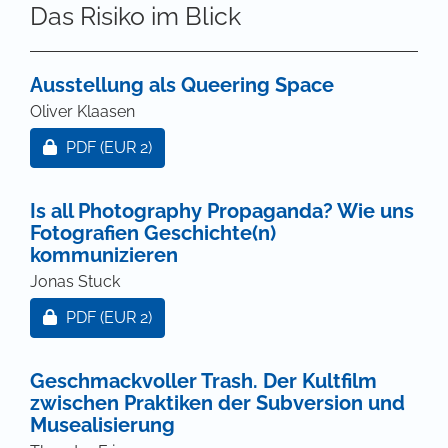
Das Risiko im Blick
Ausstellung als Queering Space
Oliver Klaasen
Zugang für Abonnent/innen oder durch Zahlung ei
PDF
(EUR 2)
Is all Photography Propaganda? Wie uns
Fotografien Geschichte(n)
kommunizieren
Jonas Stuck
Zugang für Abonnent/innen oder durch Zahlung ei
PDF
(EUR 2)
Geschmackvoller Trash. Der Kultfilm
zwischen Praktiken der Subversion und
Musealisierung