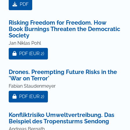
PDF
Risking Freedom for Freedom. How
Book Burnings Threaten the Democratic
Society
Jan Niklas Pohl
Zugang für Abonnent/innen oder durch Zahlung ei
PDF
(EUR 2)
Drones. Preempting Future Risks in the
'War on Terror'
Fabian Staudenmeyer
Zugang für Abonnent/innen oder durch Zahlung ei
PDF
(EUR 2)
Konfliktrisiko Umweltvertreibung. Das
Beispiel des Tropensturms Sendong
Andreas Bernath