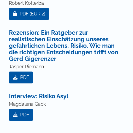
Robert Kotterba
Zugang für Abonnent/innen oder durch Zahlung ei
PDF
(EUR 2)
Rezension: Ein Ratgeber zur
realistischen Einschätzung unseres
gefährlichen Lebens. Risiko. Wie man
die richtigen Entscheidungen trifft von
Gerd Gigerenzer
Jasper Riemann
PDF
Interview: Risiko Asyl
Magdalena Gack
PDF