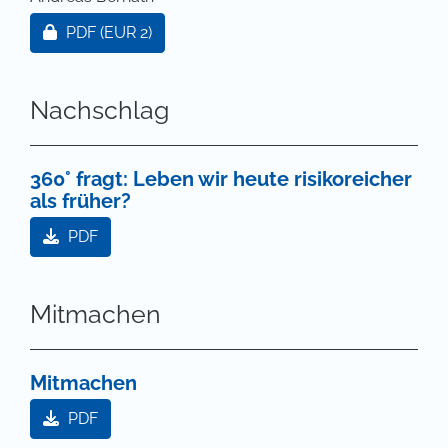
Zugang für Abonnent/innen oder durch Zahlung ei
PDF
(EUR 2)
Nachschlag
360° fragt: Leben wir heute risikoreicher
als früher?
PDF
Mitmachen
Mitmachen
PDF