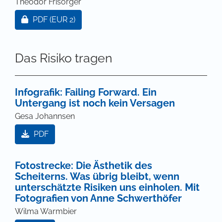
Theodor Frisorger
Zugang für Abonnent/innen oder durch Zahlung ei
PDF
(EUR 2)
Das Risiko tragen
Infografik: Failing Forward. Ein
Untergang ist noch kein Versagen
Gesa Johannsen
PDF
Fotostrecke: Die Ästhetik des
Scheiterns. Was übrig bleibt, wenn
unterschätzte Risiken uns einholen. Mit
Fotografien von Anne Schwerthöfer
Wilma Warmbier