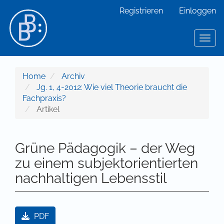
Hauptnavigation
Registrieren
Einloggen
Hauptinhalt
Sidebar
Toggl
Home
Archiv
Jg. 1, 4-2012: Wie viel Theorie braucht die
Fachpraxis?
Artikel
Grüne Pädagogik – der Weg
zu einem subjektorientierten
nachhaltigen Lebensstil
Artikel-Sidebar
PDF