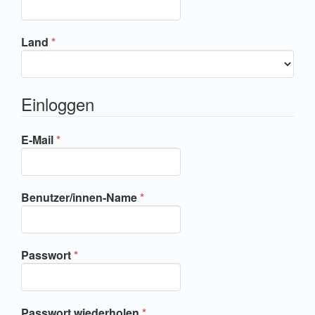
Erforderlich
Land
*
Einloggen
Erforderlich
E-Mail
*
Erforderlich
Benutzer/innen-Name
*
Erforderlich
Passwort
*
Erforderlich
Passwort wiederholen
*