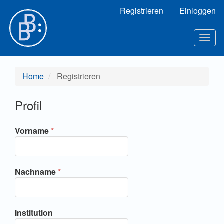
Hauptnavigation
Registrieren
Einloggen
Hauptinhalt
Sidebar
Togg
navig
Home
Registrieren
Profil
Erforderlich
Vorname
*
Erforderlich
Nachname
*
Institution