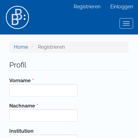
Hauptnavigation
Registrieren
Einloggen
Hauptinhalt
Sidebar
Toggl
Home
Registrieren
Profil
Erforderlich
Vorname
*
Erforderlich
Nachname
*
Institution