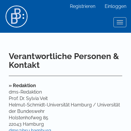
Hauptnavigation
Registrieren
Einloggen
Hauptinhalt
Sidebar
Toggl
Verantwortliche Personen &
Kontakt
» Redaktion
dms-Redaktion
Prof. Dr. Sylvia Veit
Helmut-Schmidt-Universität Hamburg / Universität
der Bundeswehr
Holstenhofweg 85
22043 Hamburg
dms@hsu.hamburg