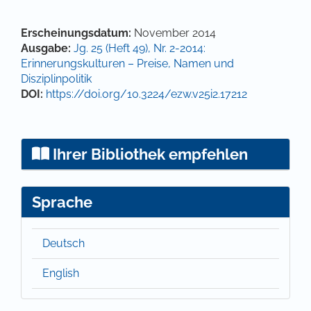
Hauptsächlicher Artikelinhalt
Artikel-Details
Erscheinungsdatum:
November 2014
Ausgabe:
Jg. 25 (Heft 49), Nr. 2-2014:
Erinnerungskulturen – Preise, Namen und
Disziplinpolitik
DOI:
https://doi.org/10.3224/ezw.v25i2.17212
Ihrer Bibliothek empfehlen
Sprache
Deutsch
English