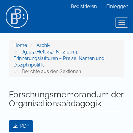
Hauptnavigation
Registrieren
Einloggen
Hauptinhalt
Sidebar
Toggl
Home
Archiv
Jg. 25 (Heft 49), Nr. 2-2014:
Erinnerungskulturen – Preise, Namen und
Disziplinpolitik
Berichte aus den Sektionen
Forschungsmemorandum der
Organisationspädagogik
Artikel-Sidebar
PDF