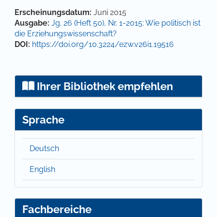
Hauptsächlicher Artikelinhalt
Artikel-Details
Erscheinungsdatum:
Juni 2015
Ausgabe:
Jg. 26 (Heft 50), Nr. 1-2015: Wie politisch ist
die Erziehungswissenschaft?
DOI:
https://doi.org/10.3224/ezw.v26i1.19516
Ihrer Bibliothek empfehlen
Sprache
Deutsch
English
Fachbereiche