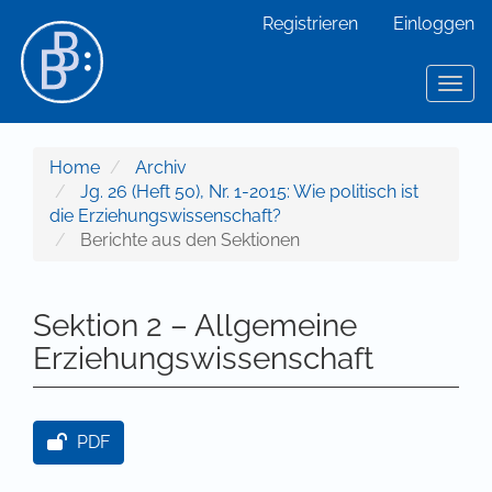
Hauptnavigation
Registrieren
Einloggen
Hauptinhalt
Sidebar
Toggl
Home
Archiv
Jg. 26 (Heft 50), Nr. 1-2015: Wie politisch ist
die Erziehungswissenschaft?
Berichte aus den Sektionen
Sektion 2 – Allgemeine
Erziehungswissenschaft
Artikel-Sidebar
PDF