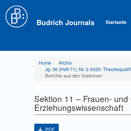
Hauptnavigation
Hauptinhalt
Sidebar
Budrich Journals
Startseite
Home
Archiv
Jg. 36 (Heft 71), Nr. 2-2025: Theoriequal
Berichte aus den Sektionen
Sektion 11 – Frauen- und 
Erziehungswissenschaft
Artikel-Sidebar
PDF