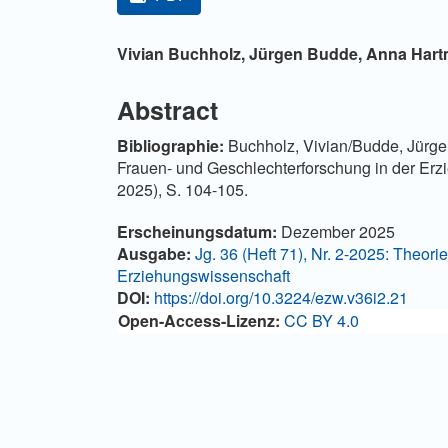
Hauptsächlicher Artikelinha
Vivian Buchholz,
Jürgen Budde,
Anna Har
Abstract
Bibliographie:
Buchholz, Vivian/Budde, Jürgen
Frauen- und Geschlechterforschung in der Erz
2025), S. 104-105.
Artikel-Details
Erscheinungsdatum:
Dezember 2025
Ausgabe:
Jg. 36 (Heft 71), Nr. 2-2025: Theori
Erziehungswissenschaft
DOI:
https://doi.org/10.3224/ezw.v36i2.21
Open-Access-Lizenz:
CC BY 4.0