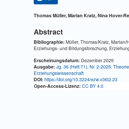
Hauptsächlicher Artikelinha
Thomas Müller,
Marian Kratz,
Nina Hover-Re
Abstract
Bibliographie:
Müller, Thomas/Kratz, Marian/Ho
Erziehungs- und Bildungsforschung, Erziehung
Artikel-Details
Erscheinungsdatum:
Dezember 2025
Ausgabe:
Jg. 36 (Heft 71), Nr. 2-2025: Theori
Erziehungswissenschaft
DOI:
https://doi.org/10.3224/ezw.v36i2.23
Open-Access-Lizenz:
CC BY 4.0