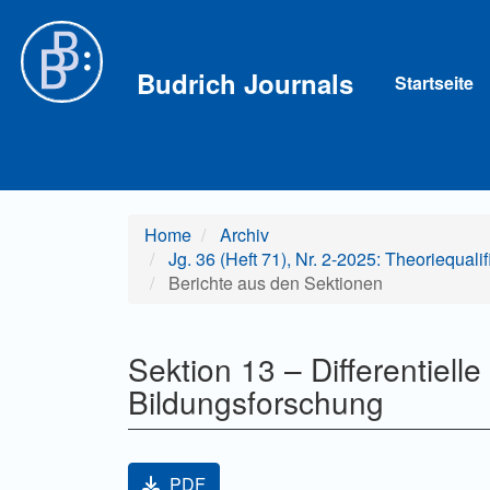
Hauptnavigation
Hauptinhalt
Sidebar
Budrich Journals
Startseite
Home
Archiv
Jg. 36 (Heft 71), Nr. 2-2025: Theoriequal
Berichte aus den Sektionen
Sektion 13 – Differentiell
Bildungsforschung
Artikel-Sidebar
PDF