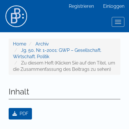
Hauptnavigation
Registrieren
Einloggen
Hauptinhalt
Sidebar
Toggl
Home
Archiv
Jg. 50, Nr. 1-2001: GWP – Gesellschaft.
Wirtschaft. Politik
Zu diesem Heft (Klicken Sie auf den Titel, um
die Zusammenfassung des Beitrags zu sehen)
Inhalt
Artikel-Sidebar
PDF