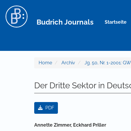
Hauptnavigation
Hauptinhalt
Sidebar
Budrich Journals
Startseite
Home
Archiv
Jg. 50, Nr. 1-2001: GW
Der Dritte Sektor in Deu
Artikel-Sidebar
PDF
Hauptsächlicher Artikelinha
Annette Zimmer,
Eckhard Priller