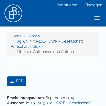
Hauptnavigation
Registrieren
Einloggen
Hauptinhalt
Sidebar
Toggl
Home
Archiv
Jg. 63, Nr. 3-2014: GWP – Gesellschaft.
Wirtschaft. Politik
Über die Autorinnen und Autoren
Artikel-Sidebar
PDF
Hauptsächlicher Artikelinhalt
Artikel-Details
Erscheinungsdatum:
September 2014
Ausgabe:
Jg. 63, Nr. 3-2014: GWP – Gesellschaft.