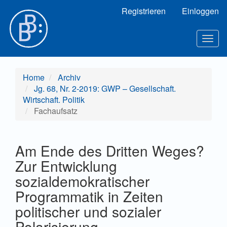
Hauptnavigation
Registrieren
Einloggen
Hauptinhalt
Sidebar
Togg
navig
Home
Archiv
Jg. 68, Nr. 2-2019: GWP – Gesellschaft.
Wirtschaft. Politik
Fachaufsatz
Am Ende des Dritten Weges?
Zur Entwicklung
sozialdemokratischer
Programmatik in Zeiten
politischer und sozialer
Polarisierung