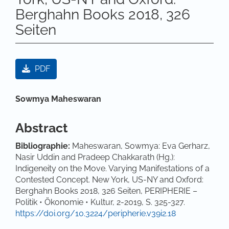
Berghahn Books 2018, 326
Seiten
Artikel-Sidebar
PDF
Hauptsächlicher Artikelinhalt
Sowmya Maheswaran
Abstract
Bibliographie:
Maheswaran, Sowmya: Eva Gerharz,
Nasir Uddin and Pradeep Chakkarath (Hg.):
Indigeneity on the Move. Varying Manifestations of a
Contested Concept. New York, US-NY and Oxford:
Berghahn Books 2018, 326 Seiten, PERIPHERIE –
Politik • Ökonomie • Kultur, 2-2019, S. 325-327.
https://doi.org/10.3224/peripherie.v39i2.18