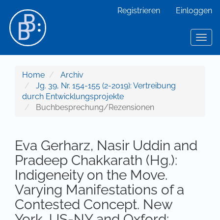
Hauptnavigation
Registrieren
Einloggen
Hauptinhalt
Sidebar
Toggl
Home
Archiv
Jg. 39, Nr. 154-155 (2-2019): Vertreibung
durch Entwicklungsprojekte
Buchbesprechung/Rezensionen
Eva Gerharz, Nasir Uddin and
Pradeep Chakkarath (Hg.):
Indigeneity on the Move.
Varying Manifestations of a
Contested Concept. New
York, US-NY and Oxford: