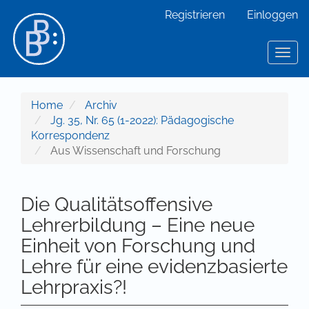
Hauptnavigation
Registrieren
Einloggen
Hauptinhalt
Sidebar
Toggl
Home
Archiv
Jg. 35, Nr. 65 (1-2022): Pädagogische
Korrespondenz
Aus Wissenschaft und Forschung
Die Qualitätsoffensive
Lehrerbildung – Eine neue
Einheit von Forschung und
Lehre für eine evidenzbasierte
Lehrpraxis?!