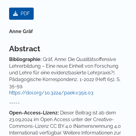
Artikel-Sidebar
PDF
Hauptsächlicher Artikelinhalt
Anne Gräf
Abstract
Bibliographie:
Gräf, Anne: Die Qualitätsoffensive
Lehrerbildung – Eine neue Einheit von Forschung
und Lehre für eine evidenzbasierte Lehrpraxis?!,
Pädagogische Korrespondenz, 1-2022 (Heft 65), S.
35-59.
https://doi.org/10.3224/paek.v35i1.03
-----
Open-Access-Lizenz:
Dieser Beitrag ist ab dem
23.09.2024 im Open Access unter der Creative-
Commons-Lizenz CC BY 4.0 (Namensnennung 4.0
International) verfügbar. Weitere Informationen zur