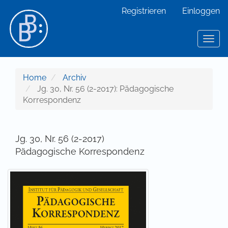
Hauptnavigation
Registrieren
Einloggen
Hauptinhalt
Sidebar
Toggl
Home
Archiv
Jg. 30, Nr. 56 (2-2017): Pädagogische
Korrespondenz
Jg. 30, Nr. 56 (2-2017)
Pädagogische Korrespondenz