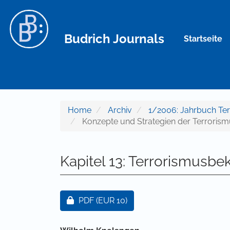
Hauptnavigation
Hauptinhalt
Sidebar
Budrich Journals
Startseite
Home
Archiv
1/2006: Jahrbuch Te
Konzepte und Strategien der Terrori
Kapitel 13: Terrorismusb
Artikel-Sidebar
Zugang für Abonnent/innen oder durch
PDF
(EUR 10)