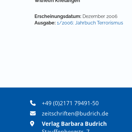
Hauptsächlicher Artikelinha
Wilhelm Knelangen
Artikel-Details
Erscheinungsdatum:
Dezember 2006
Ausgabe:
1/2006: Jahrbuch Terrorismus
+49 (0)2171 79491-50
zeitschriften@budrich.de
Verlag Barbara Budrich
Stauffenbergstr. 7