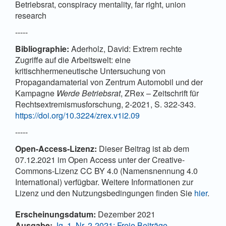
Betriebsrat, conspiracy mentality, far right, union
research
-----
Bibliographie:
Aderholz, David: Extrem rechte
Zugriffe auf die Arbeitswelt: eine
kritischhermeneutische Untersuchung von
Propagandamaterial von Zentrum Automobil und der
Kampagne
Werde Betriebsrat
, ZRex – Zeitschrift für
Rechtsextremismusforschung, 2-2021, S. 322-343.
https://doi.org/10.3224/zrex.v1i2.09
-----
Open-Access-Lizenz:
Dieser Beitrag ist ab dem
07.12.2021 im Open Access unter der Creative-
Commons-Lizenz CC BY 4.0 (Namensnennung 4.0
International) verfügbar. Weitere Informationen zur
Lizenz und den Nutzungsbedingungen finden Sie
hier
.
Artikel-Details
Erscheinungsdatum:
Dezember 2021
Ausgabe:
Jg. 1, Nr. 2-2021: Freie Beiträge