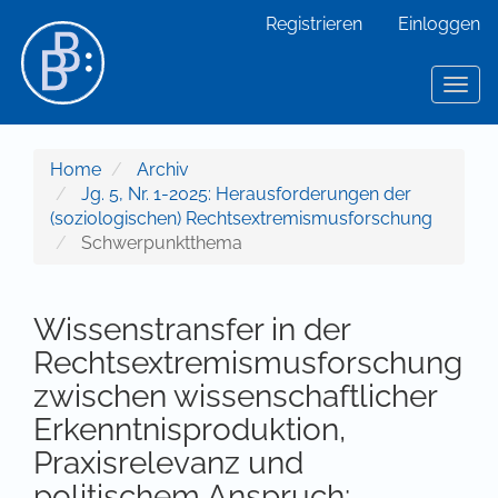
Hauptnavigation
Registrieren
Einloggen
Hauptinhalt
Sidebar
Toggl
Home
Archiv
Jg. 5, Nr. 1-2025: Herausforderungen der
(soziologischen) Rechtsextremismusforschung
Schwerpunktthema
Wissenstransfer in der
Rechtsextremismusforschung
zwischen wissenschaftlicher
Erkenntnisproduktion,
Praxisrelevanz und
politischem Anspruch: