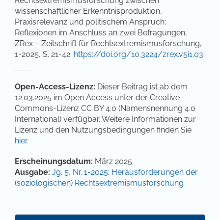
Rechtsextremismusforschung zwischen
wissenschaftlicher Erkenntnisproduktion,
Praxisrelevanz und politischem Anspruch:
Reflexionen im Anschluss an zwei Befragungen,
ZRex – Zeitschrift für Rechtsextremismusforschung,
1-2025, S. 21-42.
https://doi.org/10.3224/zrex.v5i1.03
-----
Open-Access-Lizenz:
Dieser Beitrag ist ab dem
12.03.2025 im Open Access unter der Creative-
Commons-Lizenz CC BY 4.0 (Namensnennung 4.0
International) verfügbar. Weitere Informationen zur
Lizenz und den Nutzungsbedingungen finden Sie
hier
.
Artikel-Details
Erscheinungsdatum:
März 2025
Ausgabe:
Jg. 5, Nr. 1-2025: Herausforderungen der
(soziologischen) Rechtsextremismusforschung