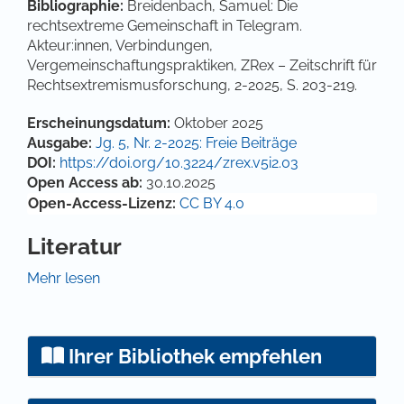
Bibliographie:
Breidenbach, Samuel: Die
rechtsextreme Gemeinschaft in Telegram.
Akteur:innen, Verbindungen,
Vergemeinschaftungspraktiken, ZRex – Zeitschrift für
Rechtsextremismusforschung, 2-2025, S. 203-219.
Artikel-Details
Erscheinungsdatum:
Oktober 2025
Ausgabe:
Jg. 5, Nr. 2-2025: Freie Beiträge
DOI:
https://doi.org/10.3224/zrex.v5i2.03
Open Access ab:
30.10.2025
Open-Access-Lizenz:
CC BY 4.0
Literatur
Blondel, Vincent D.; Guillaume, Jean-Loup;
Mehr lesen
Lambiotte, Renaud & Lefebvre, Etienne (2008). Fast
Unfolding of Communities in Large Networks.
Journal of Statistical Mechanics. Theory and
Ihrer Bibliothek empfehlen
Experiment, 10, S. 1–12.
https://doi.org/10.1088/1742–
5468/2008/10/P10008