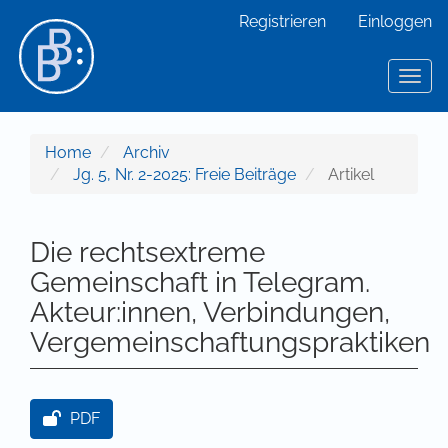
Hauptnavigation
Registrieren
Einloggen
Hauptinhalt
Sidebar
Toggl
Home
Archiv
Jg. 5, Nr. 2-2025: Freie Beiträge
Artikel
Die rechtsextreme
Gemeinschaft in Telegram.
Akteur:innen, Verbindungen,
Vergemeinschaftungspraktiken
Artikel-Sidebar
PDF