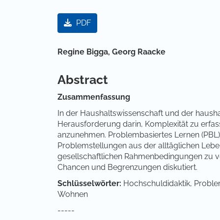
Artikel-Sidebar
PDF
Hauptsächlicher Artikelinha
Regine Bigga,
Georg Raacke
Abstract
Zusammenfassung
In der Haushaltswissenschaft und der haush
Herausforderung darin, Komplexität zu erfas
anzunehmen. Problembasiertes Lernen (PBL) 
Problemstellungen aus der alltäglichen Leb
gesellschaftlichen Rahmenbedingungen zu ve
Chancen und Begrenzungen diskutiert.
Schlüsselwörter:
Hochschuldidaktik, Problem
Wohnen
-----