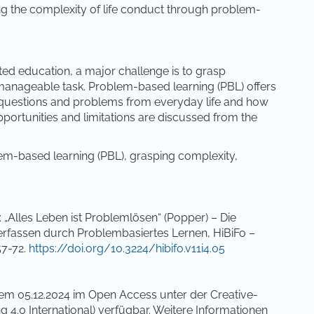
ing the complexity of life conduct through problem-
d education, a major challenge is to grasp
 manageable task. Problem-based learning (PBL) offers
questions and problems from everyday life and how
pportunities and limitations are discussed from the
em-based learning (PBL), grasping complexity,
„Alles Leben ist Problemlösen“ (Popper) – Die
erfassen durch Problembasiertes Lernen, HiBiFo –
57-72.
https://doi.org/10.3224/hibifo.v11i4.05
dem 05.12.2024 im Open Access unter der Creative-
0 International) verfügbar. Weitere Informationen