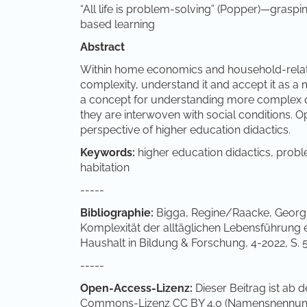
“All life is problem-solving” (Popper)—grasp
based learning
Abstract
Within home economics and household-relate
complexity, understand it and accept it as a
a concept for understanding more complex 
they are interwoven with social conditions. O
perspective of higher education didactics.
Keywords:
higher education didactics, probl
habitation
-----
Bibliographie:
Bigga, Regine/Raacke, Georg: 
Komplexität der alltäglichen Lebensführung 
Haushalt in Bildung & Forschung, 4-2022, S. 
-----
Open-Access-Lizenz:
Dieser Beitrag ist ab 
Commons-Lizenz CC BY 4.0 (Namensnennung 4.