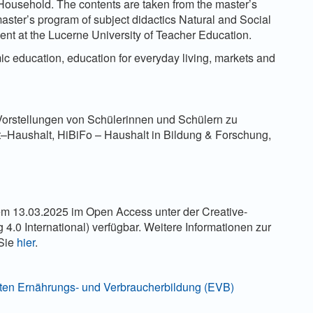
Household. The contents are taken from the master’s
 master’s program of subject didactics Natural and Social
t at the Lucerne University of Teacher Education.
c education, education for everyday living, markets and
orstellungen von Schülerinnen und Schülern zu
t–Haushalt, HiBiFo – Haushalt in Bildung & Forschung,
dem 13.03.2025 im Open Access unter der Creative-
 International) verfügbar. Weitere Informationen zur
 Sie
hier
.
eiten Ernährungs- und Verbraucherbildung (EVB)