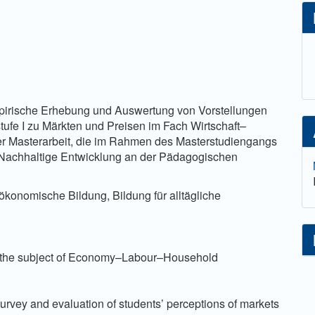
lt
empirische Erhebung und Auswertung von Vorstellungen
ufe I zu Märkten und Preisen im Fach Wirtschaft–
er Masterarbeit, die im Rahmen des Masterstudiengangs
 Nachhaltige Entwicklung an der Pädagogischen
ökonomische Bildung, Bildung für alltägliche
in the subject of Economy–Labour–Household
 survey and evaluation of students’ perceptions of markets