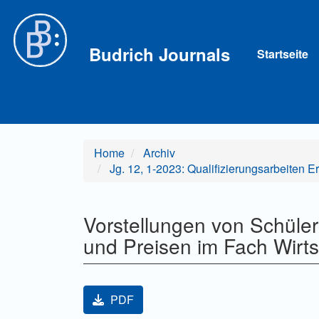
Hauptnavigation
Hauptinhalt
Sidebar
Budrich Journals
Startseite
Home
Archiv
Jg. 12, 1-2023: Qualifizierungsarbeiten 
Vorstellungen von Schüle
und Preisen im Fach Wirt
Artikel-Sidebar
PDF