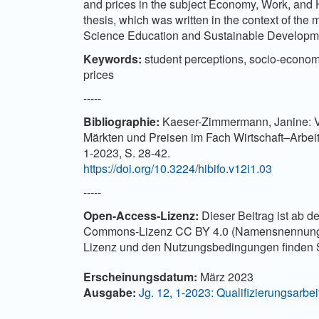
and prices in the subject Economy, Work, and 
thesis, which was written in the context of the
Science Education and Sustainable Developmen
Keywords:
student perceptions, socio-economi
prices
-----
Bibliographie:
Kaeser-Zimmermann, Janine: V
Märkten und Preisen im Fach Wirtschaft–Arbei
1-2023, S. 28-42.
https://doi.org/10.3224/hibifo.v12i1.03
-----
Open-Access-Lizenz:
Dieser Beitrag ist ab 
Commons-Lizenz CC BY 4.0 (Namensnennung 4.0
Lizenz und den Nutzungsbedingungen finden
Artikel-Details
Erscheinungsdatum:
März 2023
Ausgabe:
Jg. 12, 1-2023: Qualifizierungsarb