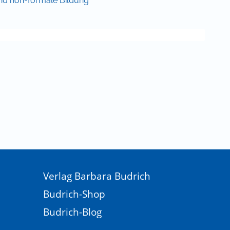
und non-formale Bildung
ct didactic knowledge (SDK). A heuristic model based
 of subjectmatter education (SME) and its empirical
56(3), 246–265.
8736
2017). Reflexive Lehrerbildung revisited. Traditionen –
ofilierung einer transdisziplinären Konzeption der
dung. Haushalt in Bildung & Forschung, 4(4), 3–30.
Verlag Barbara Budrich
Budrich-Shop
 (BMBF). (Hrsg.). (2019). Verzahnung von Theorie und
Projekten der ‚Qualitätsoffensive Lehrerbildung‘.
Budrich-Blog