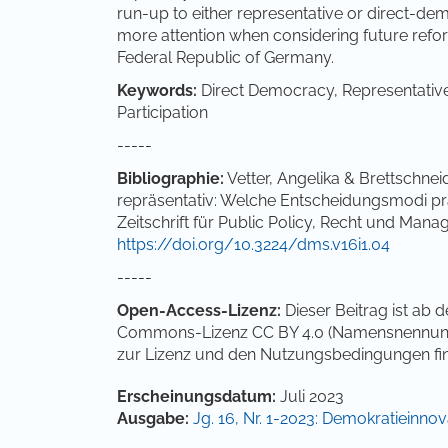
run-up to either representative or direct-de
more attention when considering future refo
Federal Republic of Germany.
Keywords:
Direct Democracy, Representative
Participation
-----
Bibliographie:
Vetter, Angelika & Brettschnei
repräsentativ: Welche Entscheidungsmodi pr
Zeitschrift für Public Policy, Recht und Mana
https://doi.org/10.3224/dms.v16i1.04
-----
Open-Access-Lizenz:
Dieser Beitrag ist ab 
Commons-Lizenz CC BY 4.0 (Namensnennung 4.
zur Lizenz und den Nutzungsbedingungen fi
Artikel-Details
Erscheinungsdatum:
Juli 2023
Ausgabe:
Jg. 16, Nr. 1-2023: Demokratieinno