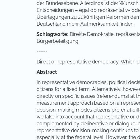
der Bundesebene. Allerdings ist der Wunsch
Entscheidungen – egal ob repräsentativ- oder
Überlegungen zu zukünftigen Reformen demo
Deutschland mehr Aufmerksamkeit finden.
Schlagworte:
Direkte Demokratie, repräsenta
Bürgerbeteiligung
-----
Direct or representative democracy: Which d
Abstract
In representative democracies, political dec
citizens for a fixed term. Alternatively, how
directly on specific issues (referendums) at t
measurement approach based on a represent
decision-making modes citizens prefer at differ
we take into account that representative or
complemented by deliberative or dialogue-ba
representative decision-making continues to
especially at the federal level. However, th