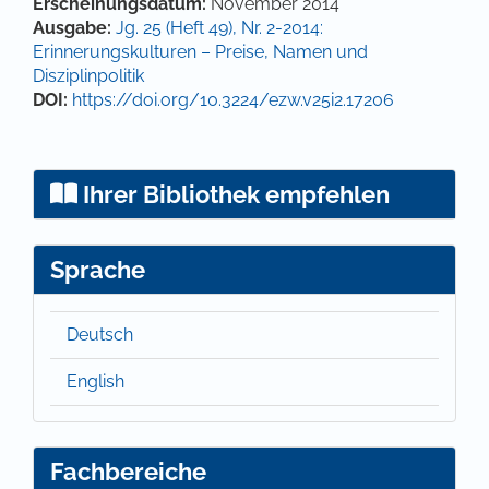
Artikel-Details
Erscheinungsdatum:
November 2014
Ausgabe:
Jg. 25 (Heft 49), Nr. 2-2014:
Erinnerungskulturen – Preise, Namen und
Disziplinpolitik
DOI:
https://doi.org/10.3224/ezw.v25i2.17206
Ihrer Bibliothek empfehlen
Sprache
Deutsch
English
Fachbereiche