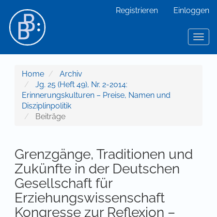
Hauptnavigation
Registrieren
Einloggen
Hauptinhalt
Sidebar
Toggl
Home
Archiv
Jg. 25 (Heft 49), Nr. 2-2014:
Erinnerungskulturen – Preise, Namen und
Disziplinpolitik
Beiträge
Grenzgänge, Traditionen und
Zukünfte in der Deutschen
Gesellschaft für
Erziehungswissenschaft
Kongresse zur Reflexion –