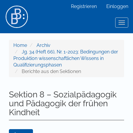
Hauptnavigation
Registrieren
Einloggen
Hauptinhalt
Sidebar
Toggl
Home
Archiv
Jg. 34 (Heft 66), Nr. 1-2023: Bedingungen der
Produktion wissenschaftlichen Wissens in
Qualifizierungsphasen
Berichte aus den Sektionen
Sektion 8 – Sozialpädagogik
und Pädagogik der frühen
Kindheit
Artikel-Sidebar