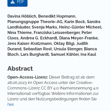
PDF
Hauptsächlicher Artikelinhalt
Davina Höblich,
Benedikt Hopmann,
Planungsgruppe Theorie-AG,
Karin Bock,
Sandra
Landhäußer,
Svenja Marks,
Heinz-Günter Micheel,
Nina Thieme,
Franziska Leissenberger,
Peter
Cloos,
Andrea G. Eckhardt,
Diana Meyer-Franke,
Jens Kaiser-Kratzmann,
Oktay Bilgi,
Judith
Durand,
Sebastian Rost,
Ursula Stenger,
Bianca
Bloch,
Lars Burghardt,
Samuel Kähler,
Ina Kaul
Abstract
Open-Access-Lizenz:
Dieser Beitrag ist ab dem
28.06.2023 im Open Access unter der Creative-
Commons-Lizenz CC BY 4.0 (Namensnennung 4.0
International) verfügbar. Weitere Informationen zur
Lizenz und den Nutzungsbedingungen finden Sie
hier
.