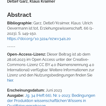
Hauptsächlicher Artikelinhalt
Detlef Garz,
Klaus Kraimer
Abstract
Bibliographie
:
Garz, Detlef/Kraimer, Klaus: Ulrich
Oevermann ist tot, Erziehungswissenschaft, 66 (1-
2023), S. 149-150.
https://doi.org/10.3224/ezw.v34i1.20
-----
Open-Access-Lizenz:
Dieser Beitrag ist ab dem
28.06.2023 im Open Access unter der Creative-
Commons-Lizenz CC BY 4.0 (Namensnennung 4.0
International) verfügbar. Weitere Informationen zur
Lizenz und den Nutzungsbedingungen finden Sie
hier
.
Artikel-Details
Erscheinungsdatum:
Juni 2023
Ausgabe:
Jg. 34 (Heft 66), Nr. 1-2023: Bedingungen
der Produktion wissenschaftlichen Wissens in
Qualifizierungsphasen