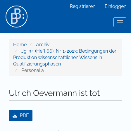
Hauptnavigation
Registrieren
Einloggen
Hauptinhalt
Sidebar
Toggl
Home
Archiv
Jg. 34 (Heft 66), Nr. 1-2023: Bedingungen der
Produktion wissenschaftlichen Wissens in
Qualifizierungsphasen
Personalia
Ulrich Oevermann ist tot
Artikel-Sidebar
PDF