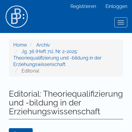
Hauptnavigation
Registrieren
Einloggen
Hauptinhalt
Sidebar
Toggl
Home
Archiv
Jg. 36 (Heft 71), Nr. 2-2025:
Theoriequalifizierung und -bildung in der
Erziehungswissenschaft
Editorial
Editorial: Theoriequalifizierung
und -bildung in der
Erziehungswissenschaft
Artikel-Sidebar