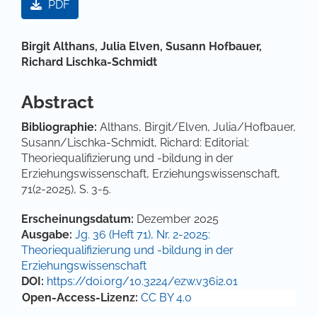
PDF
Hauptsächlicher Artikelinhalt
Birgit Althans,
Julia Elven,
Susann Hofbauer,
Richard Lischka-Schmidt
Abstract
Bibliographie:
Althans, Birgit/Elven, Julia/Hofbauer,
Susann/Lischka-Schmidt, Richard: Editorial:
Theoriequalifizierung und -bildung in der
Erziehungswissenschaft, Erziehungswissenschaft,
71(2-2025), S. 3-5.
Artikel-Details
Erscheinungsdatum:
Dezember 2025
Ausgabe:
Jg. 36 (Heft 71), Nr. 2-2025:
Theoriequalifizierung und -bildung in der
Erziehungswissenschaft
DOI:
https://doi.org/10.3224/ezw.v36i2.01
Open-Access-Lizenz:
CC BY 4.0