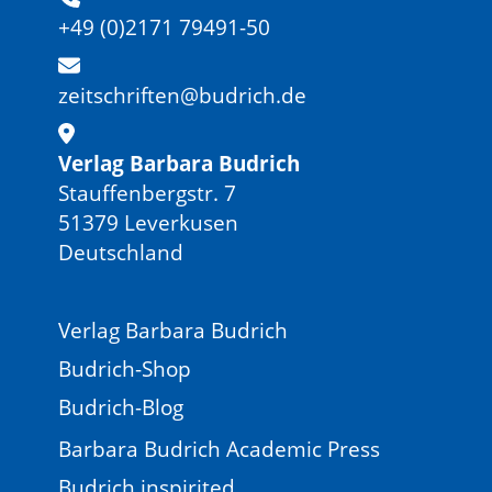
Geisteswissenschaften. Berlin: Suhrkamp.
+49 (0)2171 79491-50
Przyborski, Aglaja/Wohlrab-Sahr, Monika (2008):
Qualitative Sozialforschung. Ein Arbeitsbuch.
zeitschriften@budrich.de
München: Oldenbourg.
Tenorth, Heinz-Elmar (2013): Arbeit an der Theorie:
Verlag Barbara Budrich
Kritik, Analyse, Konstruktion. In: Friebertshäuser,
Barbara/Langer, Antje/Prengel, Annedore (Hrsg.):
Stauffenbergstr. 7
Handbuch Qualitative Forschungsmethoden in der
51379 Leverkusen
Erziehungswissenschaft. 4., durchges. Aufl.
Deutschland
Weinheim: Beltz Juventa, S. 89–100.
Verlag Barbara Budrich
Budrich-Shop
Budrich-Blog
Barbara Budrich Academic Press
Budrich inspirited