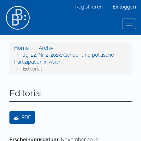
Hauptnavigation
Registrieren
Einloggen
Hauptinhalt
Sidebar
Toggl
Home
Archiv
Jg. 22, Nr. 2-2013: Gender und politische
Partizipation in Asien
Editorial
Editorial
Artikel-Sidebar
PDF
Hauptsächlicher Artikelinhalt
Artikel-Details
Erscheinungsdatum:
November 2013