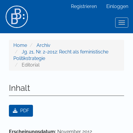
Hauptnavigation
Registrieren
Einloggen
Hauptinhalt
Sidebar
Toggl
Home
Archiv
Jg. 21, Nr. 2-2012: Recht als feministische
Politikstrategie
Editorial
Inhalt
Artikel-Sidebar
PDF
Hauptsächlicher Artikelinhalt
Artikel-Details
Erscheinungsdatum:
November 2012