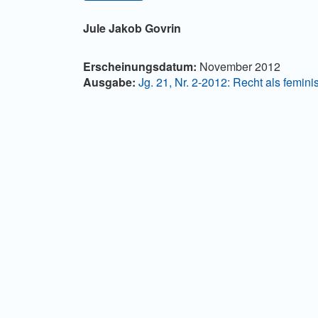
Hauptsächlicher Artikelinha
Jule Jakob Govrin
Artikel-Details
Erscheinungsdatum:
November 2012
Ausgabe:
Jg. 21, Nr. 2-2012: Recht als feminis