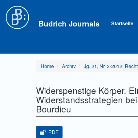
Hauptnavigation
Hauptinhalt
Sidebar
Budrich Journals
Startseite
Home
Archiv
Jg. 21, Nr. 2-2012: Recht 
Widerspenstige Körper. Ei
Widerstandsstrategien bei 
Bourdieu
Artikel-Sidebar
PDF