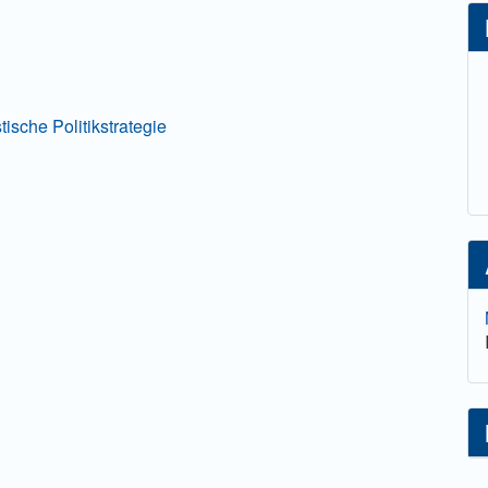
lt
tische Politikstrategie