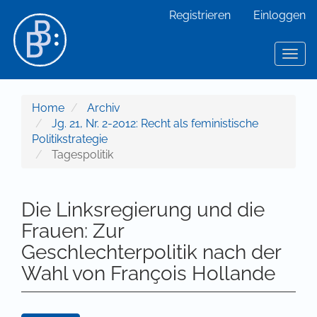
Hauptnavigation
Registrieren
Einloggen
Hauptinhalt
Sidebar
Toggl
Home
Archiv
Jg. 21, Nr. 2-2012: Recht als feministische
Politikstrategie
Tagespolitik
Die Linksregierung und die
Frauen: Zur
Geschlechterpolitik nach der
Wahl von François Hollande
Artikel-Sidebar