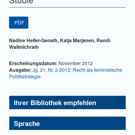
Artikel-
PDF
Sidebar
Hauptsächlicher
Nadine Heller-Genath,
Katja Marjanen,
Randi
Artikelinhalt
Wallmichrath
Artikel-
Erscheinungsdatum:
November 2012
Details
Ausgabe:
Jg. 21, Nr. 2-2012: Recht als feministische
Politikstrategie
Ihrer Bibliothek empfehlen
Sprache