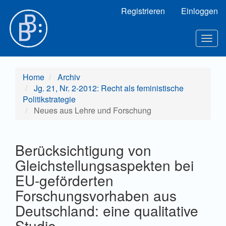
Hauptnavigation
Registrieren
Einloggen
Hauptinhalt
Sidebar
Togg
navig
Home
Archiv
Jg. 21, Nr. 2-2012: Recht als feministische
Politikstrategie
Neues aus Lehre und Forschung
Berücksichtigung von
Gleichstellungsaspekten bei
EU-geförderten
Forschungsvorhaben aus
Deutschland: eine qualitative
Studie