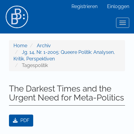
Hauptnavigation
Registrieren
Einloggen
Hauptinhalt
Sidebar
Toggl
Home
Archiv
Jg. 14, Nr. 1-2005: Queere Politik: Analysen,
Kritik, Perspektiven
Tagespolitik
The Darkest Times and the
Urgent Need for Meta-Politics
Artikel-Sidebar
PDF