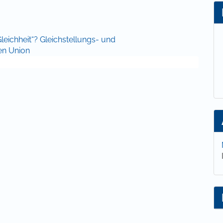
lt
Gleichheit“? Gleichstellungs- und
en Union