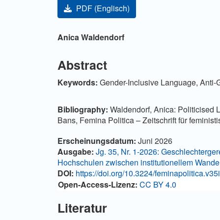
Artikel-Sidebar
PDF (Englisch)
Hauptsächlicher Artikelinha
Anica Waldendorf
Abstract
Keywords:
Gender-Inclusive Language, Anti-G
Bibliography:
Waldendorf, Anica: Politicised
Bans, Femina Politica – Zeitschrift für feminis
Artikel-Details
Erscheinungsdatum:
Juni 2026
Ausgabe:
Jg. 35, Nr. 1-2026: Geschlechterger
Hochschulen zwischen institutionellem Wandel
DOI:
https://doi.org/10.3224/feminapolitica.v35
Open-Access-Lizenz:
CC BY 4.0
Literatur