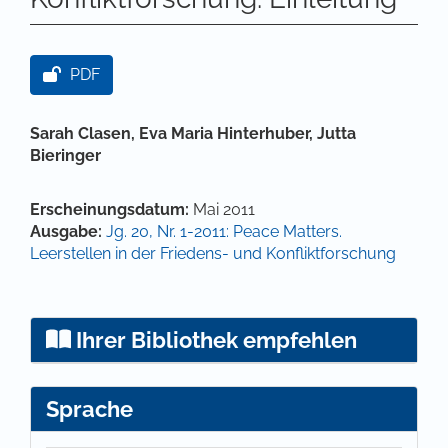
Artikel-Sidebar
PDF
Hauptsächlicher Artikelinhalt
Sarah Clasen,
Eva Maria Hinterhuber,
Jutta
Bieringer
Artikel-Details
Erscheinungsdatum:
Mai 2011
Ausgabe:
Jg. 20, Nr. 1-2011: Peace Matters.
Leerstellen in der Friedens- und Konfliktforschung
Ihrer Bibliothek empfehlen
Sprache