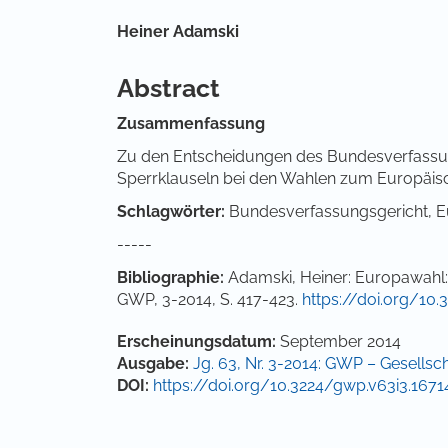
Hauptsächlicher Artikelinha
Heiner Adamski
Abstract
Zusammenfassung
Zu den Entscheidungen des Bundesverfassun
Sperrklauseln bei den Wahlen zum Europäis
Schlagwörter:
Bundesverfassungsgericht, Eu
-----
Bibliographie:
Adamski, Heiner: Europawahl: 
GWP, 3-2014, S. 417-423.
https://doi.org/10
Artikel-Details
Erscheinungsdatum:
September 2014
Ausgabe:
Jg. 63, Nr. 3-2014: GWP – Gesellscha
DOI:
https://doi.org/10.3224/gwp.v63i3.1671