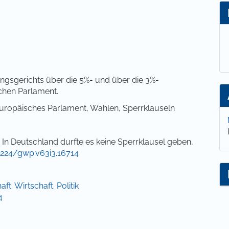
lt
gsgerichts über die 5%- und über die 3%-
chen Parlament.
ropäisches Parlament, Wahlen, Sperrklauseln
In Deutschland durfte es keine Sperrklausel geben,
.3224/gwp.v63i3.16714
ft. Wirtschaft. Politik
4