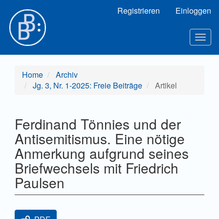
Hauptnavigation
Registrieren
Einloggen
Hauptinhalt
Sidebar
Toggl
Home
Archiv
Jg. 3, Nr. 1-2025: Freie Beiträge
Artikel
Ferdinand Tönnies und der
Antisemitismus. Eine nötige
Anmerkung aufgrund seines
Briefwechsels mit Friedrich
Paulsen
Artikel-Sidebar