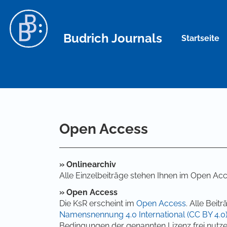
Hauptnavigation
Hauptinhalt
Sidebar
Budrich Journals
Startseite
Open Access
» Onlinearchiv
Alle Einzelbeiträge stehen Ihnen im Open Ac
» Open Access
Die KsR erscheint im
Open Access
. Alle Beit
Namensnennung 4.0 International (CC BY 4.0
Bedingungen der genannten Lizenz frei nutze