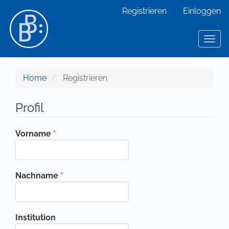
Hauptnavigation
Registrieren
Einloggen
Hauptinhalt
Sidebar
Toggl
Home
Registrieren
Profil
Erforderlich
Vorname
*
Erforderlich
Nachname
*
Institution